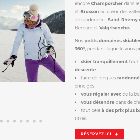
encore
Champorcher
dans le
et
Brusson
au cœur des vallé
de randonnée,
Saint-Rhémy-
Bernard et
Valgrisenche.
Nos
petits domaines skiable
360°
, pendant laquelle vous 
skier tranquillement
tout
descente
faire de longues
randonnée
enneigés
vous régaler avec
de la b
vous détendre
dans de ch
tout cela
à des prix plus 
titrés.
RÉSERVEZ ICI