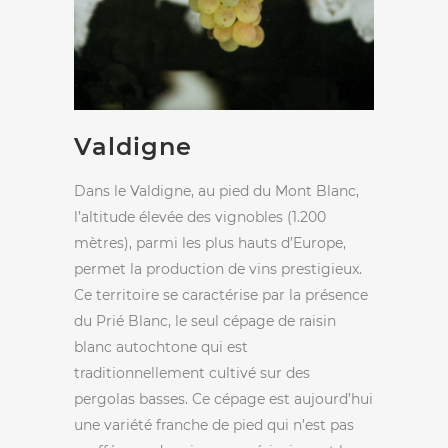
Valdigne
Dans le Valdigne, au pied du Mont Blanc,
l’altitude élevée des vignobles (1.200
mètres), parmi les plus hauts d’Europe,
permet la production de vins prestigieux.
Ce territoire se caractérise par la présence
du Prié Blanc, le seul cépage de raisin
blanc autochtone qui est
traditionnellement cultivé sur des
pergolas basses. Ce cépage est aujourd’hui
une variété franche de pied qui n’est pas