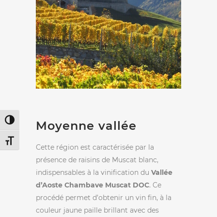
Passer en contraste élevé
Moyenne vallée
Changer la taille de la police
Cette région est caractérisée par la
présence de raisins de Muscat blanc,
indispensables à la vinification du
Vallée
d’Aoste Chambave Muscat DOC
. Ce
procédé permet d’obtenir un vin fin, à la
couleur jaune paille brillant avec des