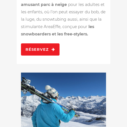
amusant parc à neige
pour les adultes et
les enfants, où l’on peut essayer du bob, de
la luge, du snowtubing aussi, ainsi que la
stimulante AreaEffe, conçue pour
les
snowboarders et les free-stylers.
RÉSERVEZ