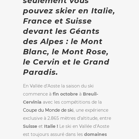
seulement vous
pouvez skier en Italie,
France et Suisse
devant les Géants
des Alpes : le Mont
Blanc, le Mont Rose,
le Cervin et le Grand
Paradis.
En Vallée d’Aoste la saison du ski
commence à
fin octobre
à
Breuil-
Cervinia
avec les compétitions de la
Coupe du Monde de ski
, une expérience
exclusive à 2.865 mètres d’altitude, entre
Suisse
et
Italie !
Le ski en Vallée d’Aoste
est toujours assuré dans les
domaines