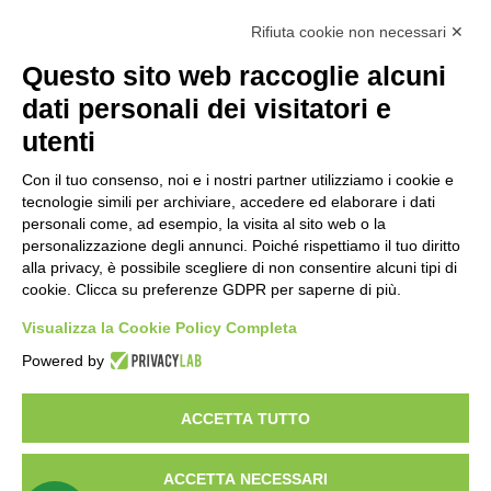
Rifiuta cookie non necessari ✕
Questo sito web raccoglie alcuni
CERCA NEL SITO
dati personali dei visitatori e
utenti
Con il tuo consenso, noi e i nostri partner utilizziamo i cookie e
tecnologie simili per archiviare, accedere ed elaborare i dati
Dichiarazione di accessibilità
personali come, ad esempio, la visita al sito web o la
personalizzazione degli annunci. Poiché rispettiamo il tuo diritto
alla privacy, è possibile scegliere di non consentire alcuni tipi di
Attiva/disattiva alto contrasto
cookie. Clicca su preferenze GDPR per saperne di più.
Attiva/disattiva dimensione testo
Visualizza la Cookie Policy Completa
Powered by
ACCETTA TUTTO
ACCETTA NECESSARI