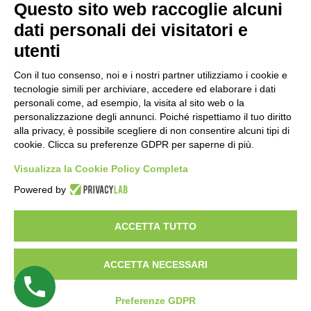
Questo sito web raccoglie alcuni
CERCA NEL SITO
dati personali dei visitatori e
utenti
Con il tuo consenso, noi e i nostri partner utilizziamo i cookie e
tecnologie simili per archiviare, accedere ed elaborare i dati
Dichiarazione di accessibilità
personali come, ad esempio, la visita al sito web o la
personalizzazione degli annunci. Poiché rispettiamo il tuo diritto
alla privacy, è possibile scegliere di non consentire alcuni tipi di
cookie. Clicca su preferenze GDPR per saperne di più.
Attiva/disattiva alto contrasto
Visualizza la Cookie Policy Completa
Attiva/disattiva dimensione testo
Powered by
ACCETTA TUTTO
ACCETTA NECESSARI
Ufficio Regionale del Turismo – Office Régional du Tourisme | P.iva
Preferenze GDPR