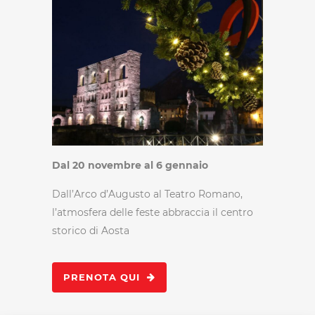
Dal 20 novembre al 6 gennaio
Dall’Arco d’Augusto al Teatro Romano,
l’atmosfera delle feste abbraccia il centro
storico di Aosta
PRENOTA QUI